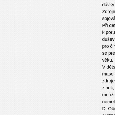
dávky 
Zdroje
sojová
Při de
k por
duševn
pro či
se pr
věku.
V dět
maso k
zdroje
zinek,
množst
neměly
D. Ob