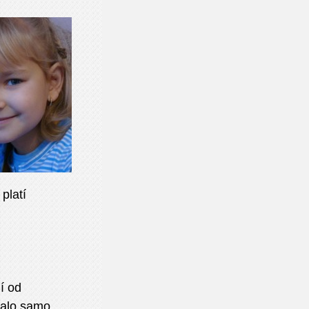
platí
m
í od
íralo samo.