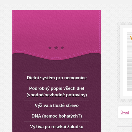
Dietní systém pro nemocnice
Podrobný popis všech diet
(vhodné/nevhodné potraviny)
Výživa a tlusté střevo
Úvod
DNA (nemoc bohatých?)
Výživa po resekci žaludku