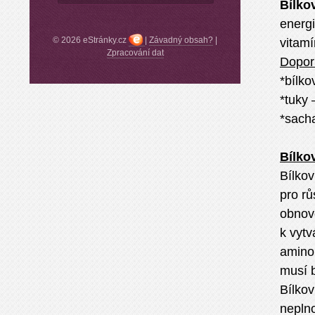
Bílko
energi
© 2026 eStránky.cz
|
Závadný obsah?
|
vitamí
Zpracování dat
Dopor
*bílko
*tuky
*sach
Bílko
Bílkov
pro rů
obnovo
k vytv
aminok
musí 
Bílko
neplno