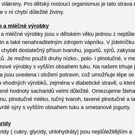
vlákniny. Pro dětský rostoucí organismus je tato strava
e v ní chybí důležité živiny.
o a mléčné výrobky
a mléčné výrobky jsou v dětském věku jednou z nejdůlež
in a také nenahraditelným zdrojem vápníku. V jídelníčku
chybět dostatečný přísun tvarohu, jogurtů, sýrů, zakys
ů. Je možno použít druhy nízko-, polo- i plnotučné, v me
nové výrobky s vyšším obsahem tuku. Na našem trhuje j
a jsou uvedena i složení potravin, což umožňuje lépe se
 vhodných výrobků, zejména v diabetické stravě, u kter
ené hodnoty sacharidů velmi důležité. Omezujeme šleha
nu, plnotučné mléko, tučný tvaroh, tavené plnotučné a 
tvrdé sýry s vyšším obsahem tuku a smetanové jogurty.
ridy
idy ( cukry, glycidy, uhlohydráty) jsou nejdůležitějším a