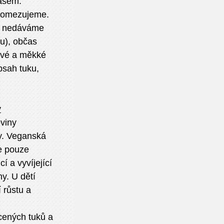
masem.
a omezujeme.
je nedáváme
u), občas
livé a měkké
bsah tuku,
y
oviny
y. Veganská
e pouze
í a vyvíjející
y. U dětí
 růstu a
cených tuků a