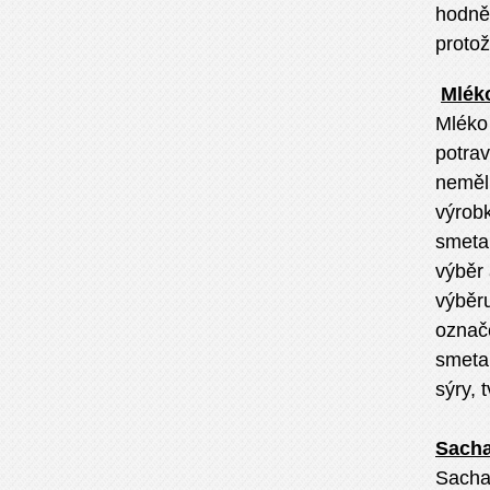
hodně 
protož
Mlék
Mléko 
potrav
neměl 
výrobk
smeta
výběr 
výběru
označ
smeta
sýry, 
Sacha
Sachar