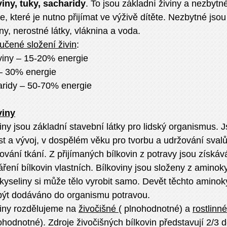
viny, tuky, sacharidy
. To jsou základní živiny a nezbytn
e, které je nutno přijímat ve výživě dítěte. Nezbytné jsou
ny, nerostné látky, vláknina a voda.
učené složení živin
:
viny – 15-20% energie
 – 30% energie
aridy – 50-70% energie
viny
iny jsou základní stavební látky pro lidský organismus. 
st a vývoj, v dospělém věku pro tvorbu a udržování svalů
vání tkání. Z přijímaných bílkovin z potravy jsou získáv
áření bílkovin vlastních. Bílkoviny jsou složeny z amino
yseliny si může tělo vyrobit samo. Devět těchto aminok
být dodáváno do organismu potravou.
viny rozdělujeme na
živočišné
( plnohodnotné) a
rostlinné
hodnotné). Zdroje živočišných bílkovin představují 2/3