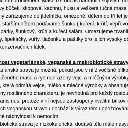
izačním problémem. Maso lze občas nahradit i sojovým 
vý bůček, skopové, kachnu, husu a veškerá tučná mas
ny zařazujeme do jídelníčku omezeně, dětem do tří let 
 starším dětem podáváme šunku ( kuřecí, krůtí, vepřovo
 párky, šunkový, krůtí a kuřecí salám. Omezujeme trvan
, špekáčky, vuřty, tlačenku a paštiky pro jejich vysoký o
 konzervačních látek.
ost vegetariánské, veganské a makrobiotické strav
riánská strava je možná, pokud jsou v ní živočišné bílk
oučeného masa a ryb nahrazeny vejci a mléčnými výrobk
, která odmítá vejce, mléko a mléčné výrobky a obsahuj
iny rostlinného charakteru, je nevhodná pro každý rostouc
anismus, protože v ní nejsou zastoupeny kvalitní bílkovin
ých veganskou stravou dochází k výraznému opožďování
né náchylnosti k nemocím.
iotická strava je nízkokalorická, dodává tělu málo nasy