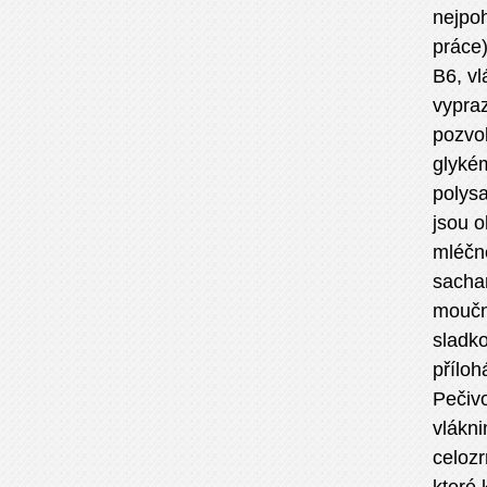
nejpoh
práce)
B6, vl
vypraz
pozvol
glykém
polysa
jsou o
mléčn
sachar
moučn
sladko
příloh
Pečivo
vlákn
celozr