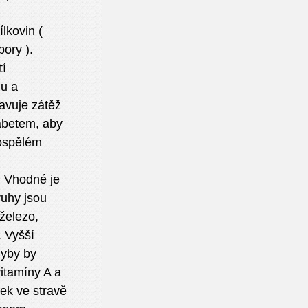
lkovin (
ory ).
tí
u a
avuje zátěž
iabetem, aby
ospělém
. Vhodné je
ruhy jsou
železo,
. Vyšší
Ryby by
vitamíny A a
ek ve stravě