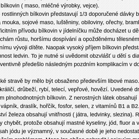
bílkovin ( maso, mléčné výrobky, vejce).
 rostlinných bílkovin představují 1/3 doporučené dávky bí
 mouka, sojové maso, luštěniny, obiloviny, ořechy, bramb
ficitním přívodu bílkovin v jídelníčku může docházet u dě
uchám růstu, horšímu dospívání a opožděnému tělesném
ímu vývoji dítěte. Naopak vysoký příjem bílkovin předst
nnost ledvin. To je nutné si uvědomit obzvlášť u dětí s d
eventivně předešlo následným pozdním komplikacím v d
ské stravě by mělo být obsaženo především libové maso
ráličí, drůbeží, rybí, telecí, vepřové, hovězí. Uvedené d
m plnohodnotných bílkovin. Z nerostných látek obsahují 
 vápník, draslík, hořčík, fosfor, selen, z vitamínů B1 a B2
ví železa obsahují vnitřnosti ( játra, ledvinky, slezina). 
 chybět, protože obsahují mastné kyseliny, jód, fluor a 
sah jódu je významný, v současné době je jeho nedostat