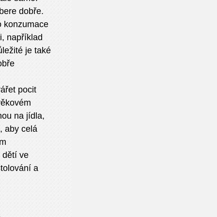
ybere dobře.
eho konzumace
, například
ežité je také
obře
ářet pocit
 věkovém
ou na jídla,
, aby celá
ým
 dětí ve
tolování a