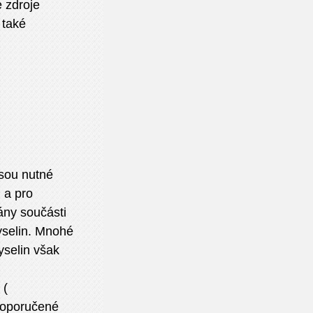
é zdroje
 také
Jsou nutné
 a pro
ány součásti
kyselin. Mnohé
yselin však
(
 doporučené