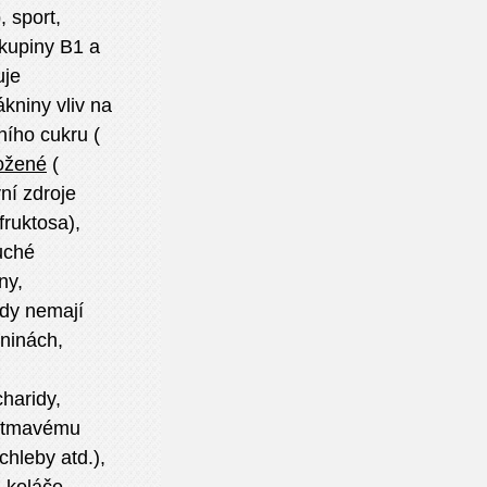
 sport,
skupiny B1 a
uje
kniny vliv na
ního cukru (
ožené
(
ní zdroje
ruktosa),
uché
ny,
dy nemají
lninách,
charidy,
e tmavému
hleby atd.),