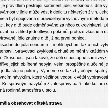
je pravidlem pestřejší sortiment jídel, většinou si dítě v
várnost v jídle může vést k deficitu některých živin. J
měla být spojována s pravidelnými výchovnými metodami
aci, kdy dítě bude odměňováno za něco cukrovinkami. Důl
ovat na vzhled jednotlivých pokrmů, protože vkusně a d
írované jídlo zaujme dítě již na první pohled.
ásadně do jídla nenutíme – mohli bychom tak u nich vytv
tenství. Stravovací zvyklosti a chutě se mění v každém
. Zkušenosti jsou takové, že děti si postupně sami zvykn
dříve jejich oblíbená nebyla. Velmi prospěšné a účelné je
a jedla stejné pokrmy. Vyhneme se tak zbytečným špatn
vacím návykům, které většinou vedou k větší vybíravosti
. Ke správným návykům životosprávy patří také kultura s
ná rodinná atmosféra u stolu.
měla obsahovat dětská strava