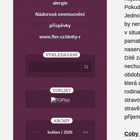
alergie
Pokud 
Nádorová onemocnění
Jednot
by ne
příspěvky
v situ
www.fler.cz/dotty-r
pamat
naserv
VYHLEDÁVÁNÍ
Dítě z
nechu
období
která 
TOPLIST
rodin
stravo
stravě
příjem
ARCHIV
<<
květen / 2026
>>
Coby 