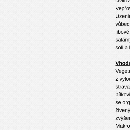
civil
Vepřo
Uzeni
vůbec,
libové
salámy
soli a
Vhodn
Vegeta
z vyl
strava
bílkov
se org
živen
zvýše
Makrob