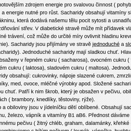
otovějším zdrojem energie pro svalovou činnost ( pohyb,
 a energie nutné pro růst. Sacharidy obsahují vitamíny 
ákninu, která dodává našemu tělu pocit sytosti a usnadň
dňování střev. V diabetické stravě může mít přídavek vlá
né trávení, což může do určité míry ovlivnit hladinu krev
ie). Sacharidy jsou přijímány ve stravě
jednoduché
a
sl
charidy). Jednoduché sacharidy mají sladkou chuť. Hlav
bsaženy v řepném cukru ( sacharosa), ovocném cukru ( f
ém cukru ( laktosa), sladovém cukru ( maltosa). Jednod
idy obsahují: cukrovinky, nápoje slazené cukrem, zmrzli
íky, med, ovoce, mléčné výrobky apod. Složené sachari
u chuť. Patří k nim škrob, který je obsažen v pečivu, obi
ách ( brambory, knedlíky, těstoviny, rýže).
 a obiloviny jsou v jídelníčku dětí oblíbené. Obsahují sa
inu, železo, vápník a vitamíny B1 aB6. Přednost dávám
nnému pečivu ( žitný chléb, graham, dalamánky, křehké c