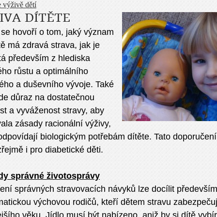
 výživě dětí
IVA DÍTĚTE
 se hovoří o tom, jaký význam
tě má zdravá strava, jak je
tá především z hlediska
ho růstu a optimálního
ného a duševního vývoje. Také
ade důraz na dostatečnou
st a vyváženost stravy, aby
ala zásady racionální výživy,
odpovídají biologickým potřebám dítěte. Tato doporučení 
ejmě i pro diabetické děti.
dy správné životosprávy
ení správných stravovacích návyků lze docílit předevší
atickou výchovou rodičů, kteří dětem stravu zabezpečuj
ejšího věku. Jídlo musí být nabízeno, aniž by si dítě vyb