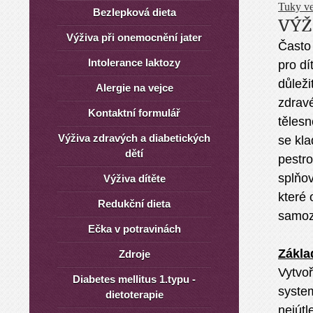
Tuky ve
Bezlepková dieta
VÝŽ
Výživa při onemocnění jater
Často
Intolerance laktozy
pro dí
důleži
Alergie na vejce
zdravé
Kontaktní formulář
těles
Výživa zdravých a diabetických
se kl
dětí
pestro
splňov
Výživa dítěte
které 
Redukční dieta
samozř
Ečka v potravinách
Zákla
Zdroje
Vytvoř
Diabetes mellitus 1.typu -
system
dietoterapie
nejútl