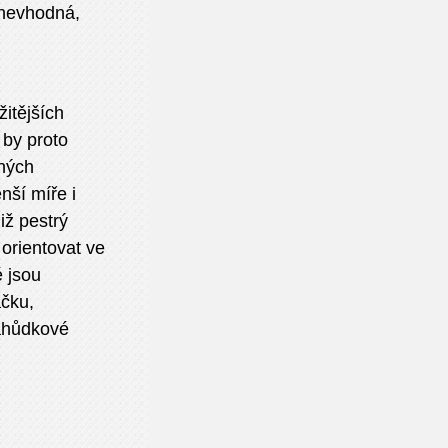
 nevhodná,
itějších
 by proto
aných
nší míře i
iž pestrý
 orientovat ve
é jsou
čku,
lahůdkové