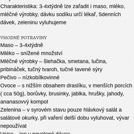
Charakteristika: 3-4xtýdně lze zařadit i maso, mléko,
mléčné výrobky, dávku sodíku určí lékař, 5denních
dávek, zeleninu vyluhujeme
VHODNÉ POTRAVINY
Maso – 3-4xtýdně
Mléko – snížené množství
Mléčné výrobky – šlehačka, smetana, lučina,
pribináček, tučný tvaroh, tučné tavené sýry
Pečivo – nízkobílkovinné
Ovoce – s nižším obsahem draslíku, v menších porcích
( cca 50g), borůvky, brusinky, jablka, hrušky, jahody,
ananasovvý kompot
Zelenina – v syrovém stavu pouze hlávkový salát a
salátové okurky, při vaření delší dobu vyluhovat, vývar
nepoužívat