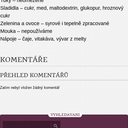
Tuky – neomezeně
Sladidla – cukr, med, maltodextrin, glukopur, hroznový
cukr
Zelenina a ovoce – syrové i tepelně zpracované
Mouka – nepoužíváme
Nápoje – čaje, vitakáva, vývar z melty
KOMENTÁŘE
PŘEHLED KOMENTÁŘŮ
Zatím nebyl vložen žádný komentář
VYHLEDÁVÁNÍ