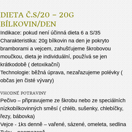
DIETA Č.S/20 – 20G
BÍLKOVIN/DEN
Indikace: pokud není účinná dieta 6 a S/35
Charakteristika: 20g bílkovin na den je pokryto
bramborami a vejcem, zahušťujeme škrobovou
moučkou, dieta je individuální, používá se jen
krátkodobě ( detoxikační)
Technologie: běžná úprava, nezařazujeme polévky (
občas jen čisté vývary)
VHODNÉ POTRAVINY
Pečivo – připravujeme ze škrobu nebo ze speciálních
nízkobílkovinných směsí ( chléb, sušenky, chlebíčky,
řezy, bábovka)
Vejce - 1ks denně – vařené, sázené, omeleta, sedlina