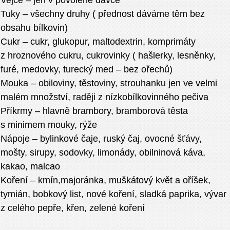
Vejce – jen v povolené dávce
Tuky – všechny druhy ( přednost dáváme těm bez
obsahu bílkovin)
Cukr – cukr, glukopur, maltodextrin, komprimáty
z hroznového cukru, cukrovinky ( hašlerky, lesněnky,
furé, medovky, turecký med – bez ořechů)
Mouka – obiloviny, těstoviny, strouhanku jen ve velmi
malém množství, raději z nízkobílkovinného pečiva
Příkrmy – hlavně brambory, bramborová těsta
s minimem mouky, rýže
Nápoje – bylinkové čaje, ruský čaj, ovocné šťávy,
mošty, sirupy, sodovky, limonády, obilninová káva,
kakao, malcao
Koření – kmín,majoránka, muškátový květ a oříšek,
tymián, bobkový list, nové koření, sladká paprika, vývar
z celého pepře, křen, zelené koření