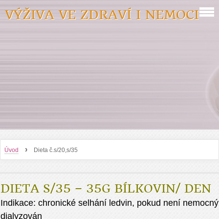
VÝŽIVA VE ZDRAVÍ I NEMOCI
›
Úvod
Dieta č.s/20,s/35
DIETA S/35 – 35G BÍLKOVIN/ DEN
Indikace: chronické selhání ledvin, pokud není nemocný
dialyzován